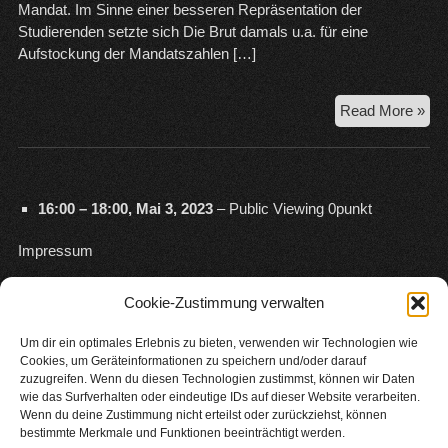
Mandat. Im Sinne einer besseren Repräsentation der
Studierenden setzte sich Die Brut damals u.a. für eine
Aufstockung der Mandatszahlen […]
Vor
Read More »
16:00
–
18:00
,
Mai 3, 2023
–
Public Viewing 0punkt
Impressum
Follow Us!
Cookie-Zustimmung verwalten
Um dir ein optimales Erlebnis zu bieten, verwenden wir Technologien wie
Cookies, um Geräteinformationen zu speichern und/oder darauf
zuzugreifen. Wenn du diesen Technologien zustimmst, können wir Daten
Email
wie das Surfverhalten oder eindeutige IDs auf dieser Website verarbeiten.
Wenn du deine Zustimmung nicht erteilst oder zurückziehst, können
bestimmte Merkmale und Funktionen beeinträchtigt werden.
S