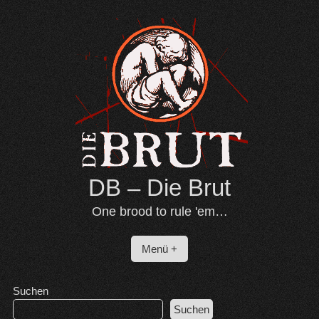
Skip
to
content
DB – Die Brut
One brood to rule 'em…
Menü +
Suchen
Suchen