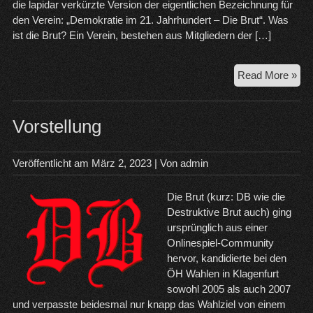
die lapidar verkürzte Version der eigentlichen Bezeichnung für
den Verein: „Demokratie im 21. Jahrhundert – Die Brut“. Was
ist die Brut? Ein Verein, bestehen aus Mitgliedern der […]
F.A
Read More »
(St
201
Vorstellung
Veröffentlicht am
März 2, 2023
| Von
admin
Die Brut (kurz: DB wie die
Destruktive Brut auch) ging
ursprünglich aus einer
Onlinespiel-Community
hervor, kandidierte bei den
ÖH Wahlen in Klagenfurt
sowohl 2005 als auch 2007
und verpasste beidesmal nur knapp das Wahlziel von einem