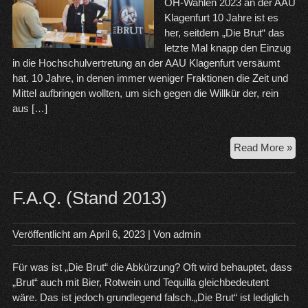
ÖH-Wahlen 2023 an der AAU
Klagenfurt 10 Jahre ist es
her, seitdem „Die Brut“ das
letzte Mal knapp den Einzug
in die Hochschulvertretung an der AAU Klagenfurt versäumt
hat. 10 Jahre, in denen immer weniger Fraktionen die Zeit und
Mittel aufbringen wollten, um sich gegen die Willkür der, rein
aus […]
ÖH
Read More »
Wa
20
F.A.Q. (Stand 2013)
Veröffentlicht am
April 6, 2023
| Von
admin
Für was ist „Die Brut“ die Abkürzung? Oft wird behauptet, dass
„Brut“ auch mit Bier, Rotwein und Tequilla gleichbedeutent
wäre. Das ist jedoch grundlegend falsch.„Die Brut“ ist lediglich