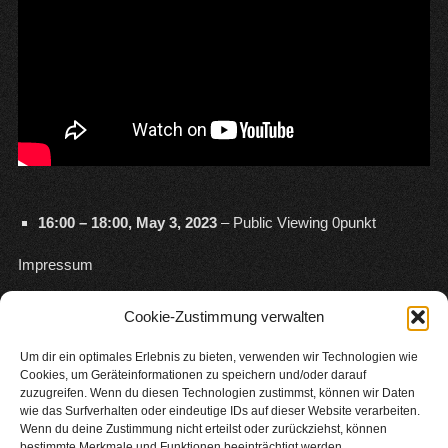
16:00
–
18:00
,
May 3, 2023
–
Public Viewing 0punkt
Impressum
Follow Us!
Cookie-Zustimmung verwalten
Um dir ein optimales Erlebnis zu bieten, verwenden wir Technologien wie
Cookies, um Geräteinformationen zu speichern und/oder darauf
zuzugreifen. Wenn du diesen Technologien zustimmst, können wir Daten
Email
wie das Surfverhalten oder eindeutige IDs auf dieser Website verarbeiten.
Wenn du deine Zustimmung nicht erteilst oder zurückziehst, können
bestimmte Merkmale und Funktionen beeinträchtigt werden.