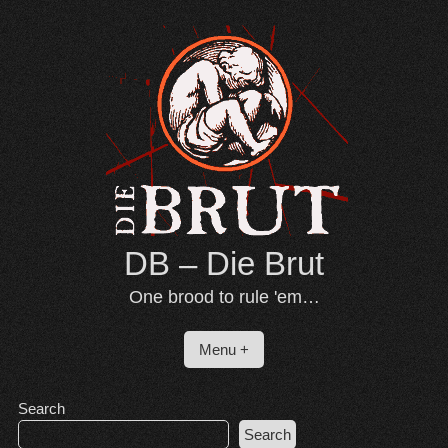
Skip
to
content
DB – Die Brut
One brood to rule 'em…
Menu +
Search
Search